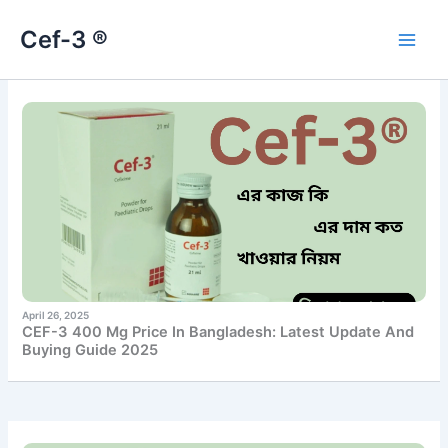
Skip
Cef-3 ®
to
content
Page
Page
April 26, 2025
CEF-3 400 Mg Price In Bangladesh: Latest Update And
Buying Guide 2025